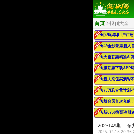
首页
报刊大全
★[49彩票]用户注册
★49金沙彩票新人首
★大發彩票精准AI高
★凰彩票下载APP即
★新人充值买澳彩不
★八万彩合营计划-
★新会员首次充值，
★新6768彩票注册
2025149期：
2025-07-15 20:36: