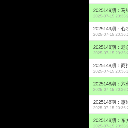
2025149期：
2025-07-15 20:36:
2025149期：心
2025-07-15 20:36:
2025148期：
2025-07-15 20:36:
2025148期：
2025-07-15 20:36:
2025148期：
2025-07-15 20:36:
2025148期
2025-07-15 20:36:
2025148期：
2025-07-15 20:36: