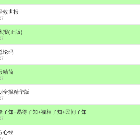
马经救世报
27
水报(正版)
27
老总论码
27
商报精简
27
六创全报精华版
27
：惠泽了知+易得了知+福相了知+民间了知
27
东方心经
27